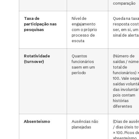
comparação
Taxa de
Nível de
Queda na tax
participação nas
engajamento
resposta cos
pesquisas
com o próprio
ser, em si, um
processo de
sinal de alerta
escuta
Rotatividade
Quantos
(Número de
(turnover)
funcionários
saídas / núme
saem em um
total de
período
funcionários) 
100. Vale sepa
saídas voluntá
das involuntár
pois contam
histórias
diferentes
Absenteísmo
Ausências não
(Dias de ausê
planejadas
/ dias úteis to
× 100. Picos d
absenteísmo