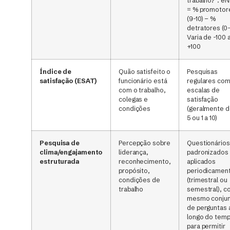
trabalho?”. e
= % promotor
(9-10) − %
detratores (0-
Varia de -100 
+100
Índice de
Quão satisfeito o
Pesquisas
satisfação (ESAT)
funcionário está
regulares co
com o trabalho,
escalas de
colegas e
satisfação
condições
(geralmente de
5 ou 1 a 10)
Pesquisa de
Percepção sobre
Questionários
clima/engajamento
liderança,
padronizados
estruturada
reconhecimento,
aplicados
propósito,
periodicamen
condições de
(trimestral ou
trabalho
semestral), c
mesmo conju
de perguntas 
longo do tem
para permitir