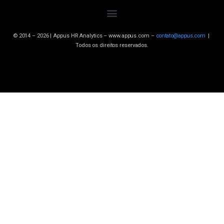
© 2014 – 2026 | Appus HR Analytics – www.appus.com –
contato@appus.com
|
Todos os direitos reservados.