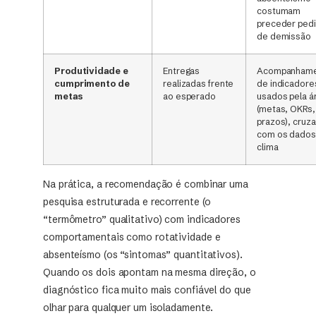
costumam
preceder ped
de demissão
Produtividade e
Entregas
Acompanham
cumprimento de
realizadas frente
de indicadores
metas
ao esperado
usados pela á
(metas, OKRs,
prazos), cruz
com os dados
clima
Na prática, a recomendação é combinar uma
pesquisa estruturada e recorrente (o
“termômetro” qualitativo) com indicadores
comportamentais como rotatividade e
absenteísmo (os “sintomas” quantitativos).
Quando os dois apontam na mesma direção, o
diagnóstico fica muito mais confiável do que
olhar para qualquer um isoladamente.