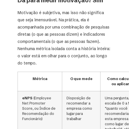
Dá para medir motivação? Sim
Motivação é subjetiva, mas isso não significa
que seja imensurável. Na prática, ela é
acompanhada por uma combinação de pesquisas
diretas (o que as pessoas dizem) e indicadores
comportamentais (o que as pessoas fazem).
Nenhuma métrica isolada conta a história inteira:
o valor está em olhar para o conjunto, ao longo
do tempo.
Métrica
O que mede
Como calcu
ou aplica
eNPS
(Employee
Disposição de
Uma pergunta
Net Promoter
recomendar a
escala de 0 a 
Score, ou Índice de
empresa como
“quanto você
Recomendação do
lugar para
recomendaria
Funcionário)
trabalhar
esta empresa
como lugar de