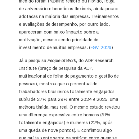
medido foram trabalho remoto ou híbrido, folga
de aniversário e benefícios flexíveis, ainda pouco
adotadas na maioria das empresas. Treinamentos
e avaliações de desempenho, por outro lado,
apareceram com baixo impacto sobre a
motivação, mesmo sendo prioridade de
investimento de muitas empresas. (
FGV, 2026
)
Já a pesquisa
People at Work
, do ADP Research
Institute (braço de pesquisa da ADP,
multinacional de folha de pagamento e gestão de
pessoas), mostrou que o percentual de
trabalhadores brasileiros totalmente engajados
subiu de 27% para 29% entre 2024 e 2025, uma
melhora tímida, mas real. O mesmo estudo revelou
uma diferença expressiva entre homens (31%
totalmente engajados) e mulheres (22%, após
uma queda de nove pontos). E confirmou algo
que muita gente sente na prática: entre quem se