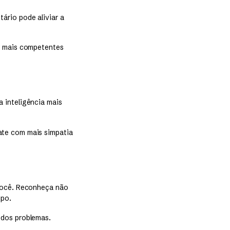
ário pode aliviar a
or mais competentes
 inteligência mais
ate com mais simpatia
 você. Reconheça não
upo.
 dos problemas.