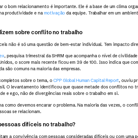
r o bom relacionamento é importante. Ele é a base de um clima orga
 na produtividade e na
motivação
da equipe. Trabalhar em um ambient
izem sobre conflito no trabalho
íceis não é só uma questão de bem-estar individual. Tem impacto dir
dex
, pesquisa trimestral da SHRM que acompanha o nível de civilidad
Unidos, o score mais recente ficou em 39 de 100. Isso indica que c
da são comuns na maioria das empresas.
completos sobre o tema, o
CPP Global Human Capital Report
, ouviu p
asil. O levantamento identificou que quase metade dos conflitos no t
de e ego, não de divergências reais sobre o trabalho em si.
a como devemos encarar o problema. Na maioria das vezes, o confli
ssoas se relacionam.
essoas difíceis no trabalho?
litam a convivência com pessoas consideradas difíceis ou com uma p