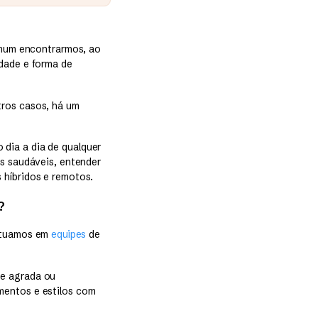
comum encontrarmos, ao
idade e forma de
tros casos, há um
 dia a dia de qualquer
is saudáveis, entender
 híbridos e remotos.
?
 atuamos em
equipes
de
ue agrada ou
mentos e estilos com