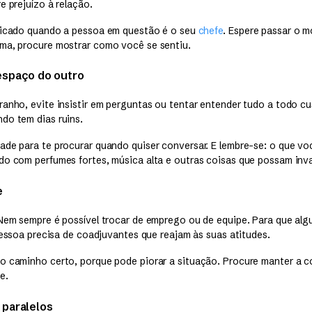
e prejuízo à relação.
licado quando a pessoa em questão é o seu
chefe
. Espere passar o 
ma, procure mostrar como você se sentiu.
espaço do outro
ranho, evite insistir em perguntas ou tentar entender tudo a todo cu
do tem dias ruins.
ade para te procurar quando quiser conversar. E lembre-se: o que v
do com perfumes fortes, música alta e outras coisas que possam inva
e
 Nem sempre é possível trocar de emprego ou de equipe. Para que al
 pessoa precisa de coadjuvantes que reajam às suas atitudes.
o caminho certo, porque pode piorar a situação. Procure manter a c
e.
 paralelos