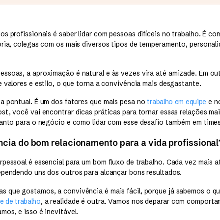
os profissionais é saber lidar com pessoas difíceis no trabalho. É 
ória, colegas com os mais diversos tipos de temperamento, personal
ssoas, a aproximação é natural e às vezes vira até amizade. Em ou
 valores e estilo, o que torna a convivência mais desgastante.
a pontual. É um dos fatores que mais pesa no
trabalho em equipe
e no
st, você vai encontrar dicas práticas para tornar essas relações ma
tanto para o negócio e como lidar com esse desafio também em times
ncia do bom relacionamento para a vida profissional
rpessoal é essencial para um bom fluxo de trabalho. Cada vez mais
ependendo uns dos outros para alcançar bons resultados.
 que gostamos, a convivência é mais fácil, porque já sabemos o q
e de trabalho
, a realidade é outra. Vamos nos deparar com comporta
mos, e isso é inevitável.