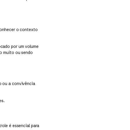
conhecer o contexto
ocado por um volume
do muito ou sendo
o ou a convivência
es.
ole é essencial para