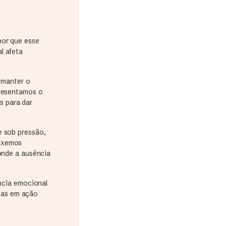
por que esse
l afeta
, manter o
presentamos o
s para dar
e sob pressão,
ouxemos
 onde a ausência
ência emocional
cas em ação