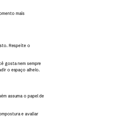
momento mais
sto. Respeite o
ocê gosta nem sempre
dir o espaço alheio.
guém assuma o papel de
ompostura e avaliar