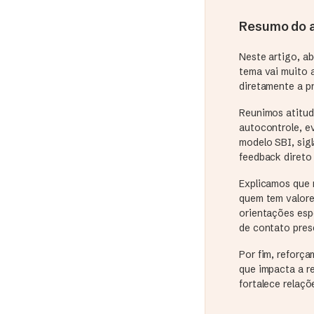
Resumo do a
Neste artigo, a
tema vai muito 
diretamente a pr
Reunimos atitude
autocontrole, e
modelo SBI, sig
feedback direto
Explicamos que 
quem tem valore
orientações espe
de contato prese
Por fim, reforça
que impacta a r
fortalece relaçõ