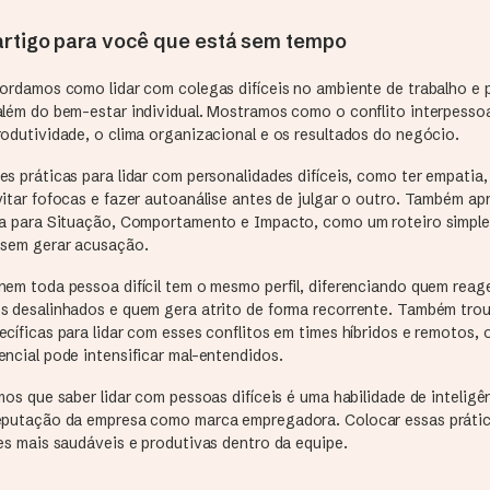
rtigo para você que está sem tempo
bordamos como lidar com colegas difíceis no ambiente de trabalho e 
além do bem-estar individual. Mostramos como o conflito interpessoa
odutividade, o clima organizacional e os resultados do negócio.
s práticas para lidar com personalidades difíceis, como ter empatia
vitar fofocas e fazer autoanálise antes de julgar o outro. Também a
la para Situação, Comportamento e Impacto, como um roteiro simple
 sem gerar acusação.
nem toda pessoa difícil tem o mesmo perfil, diferenciando quem reag
s desalinhados e quem gera atrito de forma recorrente. Também tr
cíficas para lidar com esses conflitos em times híbridos e remotos,
ncial pode intensificar mal-entendidos.
mos que saber lidar com pessoas difíceis é uma habilidade de intelig
eputação da empresa como marca empregadora. Colocar essas práti
es mais saudáveis e produtivas dentro da equipe.