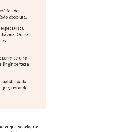
enários de
isão absoluta.
especialista,
nfiáveis. Outro
sões
z parte de uma
fingir certeza,
adaptabilidade
e, perguntando
 ter que se adaptar