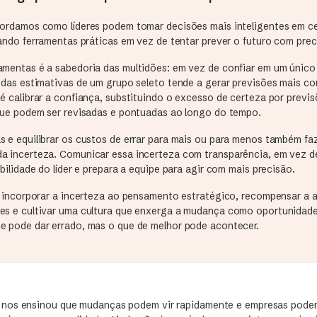
bordamos como líderes podem tomar decisões mais inteligentes em c
zando ferramentas práticas em vez de tentar prever o futuro com prec
amentas é a sabedoria das multidões: em vez de confiar em um único 
 das estimativas de um grupo seleto tende a gerar previsões mais co
é calibrar a confiança, substituindo o excesso de certeza por previ
 que podem ser revisadas e pontuadas ao longo do tempo.
s e equilibrar os custos de errar para mais ou para menos também fa
a incerteza. Comunicar essa incerteza com transparência, em vez de 
ibilidade do líder e prepara a equipe para agir com mais precisão.
 é incorporar a incerteza ao pensamento estratégico, recompensar a 
es e cultivar uma cultura que enxerga a mudança como oportunidad
e pode dar errado, mas o que de melhor pode acontecer.
nos ensinou que mudanças podem vir rapidamente e empresas podem