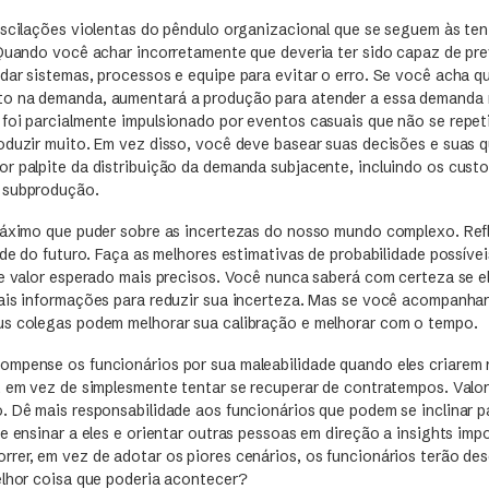
oscilações violentas do pêndulo organizacional que se seguem às ten
 Quando você achar incorretamente que deveria ter sido capaz de pr
dar sistemas, processos e equipe para evitar o erro. Se você acha qu
o na demanda, aumentará a produção para atender a essa demanda n
foi parcialmente impulsionado por eventos casuais que não se repet
oduzir muito. Em vez disso, você deve basear suas decisões e suas 
r palpite da distribuição da demanda subjacente, incluindo os custo
 subprodução.
máximo que puder sobre as incertezas do nosso mundo complexo. Ref
ade do futuro. Faça as melhores estimativas de probabilidade possívei
de valor esperado mais precisos. Você nunca saberá com certeza se e
ais informações para reduzir sua incerteza. Mas se você acompanha
s colegas podem melhorar sua calibração e melhorar com o tempo.
mpense os funcionários por sua maleabilidade quando eles criarem
, em vez de simplesmente tentar se recuperar de contratempos. Valor
. Dê mais responsabilidade aos funcionários que podem se inclinar pa
e ensinar a eles e orientar outras pessoas em direção a insights imp
rer, em vez de adotar os piores cenários, os funcionários terão des
elhor coisa que poderia acontecer?