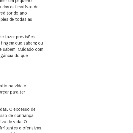
olher um pequeno
a das estimativas de
reditor do ano
mples de todas as
de fazer previsões
e fingem que sabem; ou
ue sabem. Cuidado com
rogância do que
fio na vida é
rçar para ter
adas. O excesso de
esso de confiança
iva de vida. O
rritantes e ofensivas.