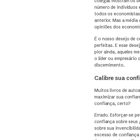
colegas mostram os be
número de indivíduos 
todos os economistas 
anterior. Mas a média 
opiniões dos economi
É o nosso desejo de c
perfeitas. E esse des
pior ainda, aqueles 
o líder ou empresário 
discernimento.
Calibre sua conf
Muitos livros de auto
maximizar sua confian
confiança, certo?
Errado. Esforçar-se p
confiança sobre seus 
sobre sua invencibili
excesso de confiança 