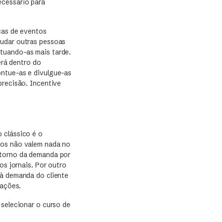
ecessário para
icas de eventos
judar outras pessoas
tuando-as mais tarde.
rá dentro do
ontue-as e divulgue-as
precisão. Incentive
 clássico é o
dos não valem nada no
 torno da demanda por
os jornais. Por outro
 à demanda do cliente
upações.
 selecionar o curso de