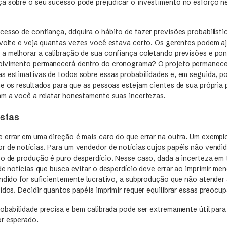
a sobre o seu sucesso pode prejudicar o investimento no esforço n
cesso de confiança, ddquira o hábito de fazer previsões probabilíst
 volte e veja quantas vezes você estava certo. Os gerentes podem a
a melhorar a calibração de sua confiança coletando previsões e pon
olvimento permanecerá dentro do cronograma? O projeto permanece
s estimativas de todos sobre essas probabilidades e, em seguida, p
he os resultados para que as pessoas estejam cientes de sua própria 
am a você a relatar honestamente suas incertezas.
ostas
 errar em uma direção é mais caro do que errar na outra. Um exemplo
r de notícias. Para um vendedor de notícias cujos papéis não vendi
so de produção é puro desperdício. Nesse caso, dada a incerteza em
de notícias que busca evitar o desperdício deve errar ao imprimir men
endido for suficientemente lucrativo, a subprodução que não atender
idos. Decidir quantos papéis imprimir requer equilibrar essas preoc
obabilidade precisa e bem calibrada pode ser extremamente útil para
or esperado.