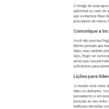
O hedge de suas apost
adicional no caso de
que a empresa fique d
precisarem de menos 
Comunique a inc
Você não precisa fing
líderes pensam que man
falso, mas também põe
fato, fingir ter certe
antes que sua previsão
suficientes para sere
Lições para líder
O mundo está cheio de
falso ou delirante. V
pensamento e em seus 
pessoas ao seu redor a
melhores decisões com