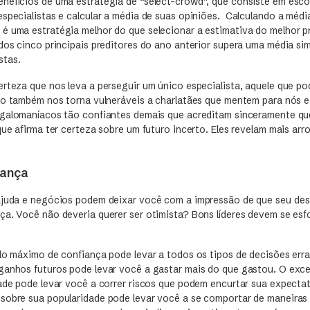
nefícios de uma estratégia de “select-crowd”, que consiste em esc
especialistas e calcular a média de suas opiniões. Calculando a médi
é uma estratégia melhor do que selecionar a estimativa do melhor p
dos cinco principais preditores do ano anterior supera uma média si
stas.
erteza que nos leva a perseguir um único especialista, aquele que po
ejo também nos torna vulneráveis a charlatães que mentem para nós 
megalomaníacos tão confiantes demais que acreditam sinceramente q
que afirma ter certeza sobre um futuro incerto. Eles revelam mais ar
iança
ajuda e negócios podem deixar você com a impressão de que seu desa
ça. Você não deveria querer ser otimista? Bons líderes devem se esfo
elo máximo de confiança pode levar a todos os tipos de decisões err
ganhos futuros pode levar você a gastar mais do que gastou. O exc
dade pode levar você a correr riscos que podem encurtar sua expectat
sobre sua popularidade pode levar você a se comportar de maneiras i