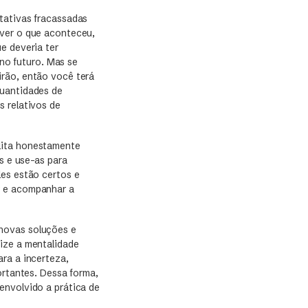
tativas fracassadas
ever o que aconteceu,
e deveria ter
o futuro. Mas se
irão, então você terá
quantidades de
s relativos de
lita honestamente
s e use-as para
les estão certos e
r e acompanhar a
 novas soluções e
ize a mentalidade
ra a incerteza,
ortantes. Dessa forma,
envolvido a prática de