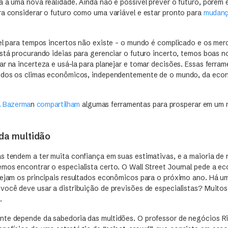
 à uma nova realidade. Ainda não é possível prever o futuro, porém 
ra considerar o futuro como uma variável e estar pronto para
mudanç
vel para tempos incertos não existe – o mundo é complicado e os merc
stá procurando ideias para gerenciar o futuro incerto, temos boas no
r na incerteza e usá-la para planejar e tomar decisões. Essas ferram
todos os climas econômicos, independentemente de o mundo, da eco
. Bazerma
n
compartilham
algumas ferramentas para prosperar em um 
 da multidão
s tendem a ter muita confiança em suas estimativas, e a maioria de
mos encontrar o especialista certo. O Wall Street Journal pede a e
vejam os principais resultados econômicos para o próximo ano. Há 
você deve usar a distribuição de previsões de especialistas? Muito
.
te depende da sabedoria das multidões. O professor de negócios Ri