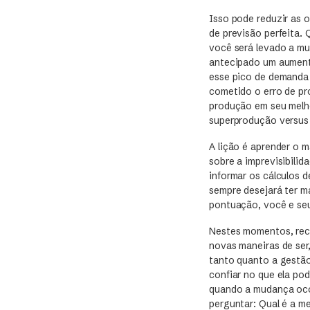
Isso pode reduzir as 
de previsão perfeita.
você será levado a mu
antecipado um aument
esse pico de demanda 
cometido o erro de pr
produção em seu melho
superprodução versus
A lição é aprender o 
sobre a imprevisibilid
informar os cálculos 
sempre desejará ter m
pontuação, você e seu
Nestes momentos, reco
novas maneiras de ser
tanto quanto a gestão
confiar no que ela pod
quando a mudança ocor
perguntar: Qual é a m