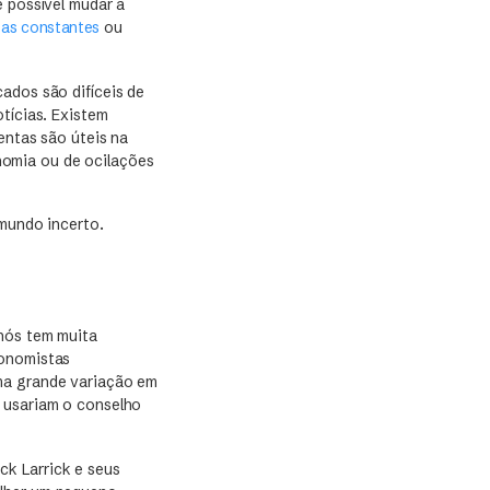
é possível mudar a
as constantes
ou
ados são difíceis de
tícias. Existem
entas são úteis na
nomia ou de ocilações
mundo incerto.
 nós tem muita
conomistas
uma grande variação em
s usariam o conselho
ck Larrick e seus