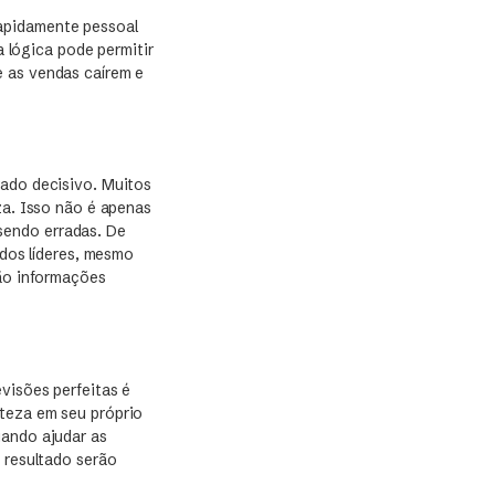
rapidamente pessoal
lógica pode permitir
e as vendas caírem e
rado decisivo. Muitos
za. Isso não é apenas
sendo erradas. De
 dos líderes, mesmo
rão informações
visões perfeitas é
rteza em seu próprio
uando ajudar as
 resultado serão