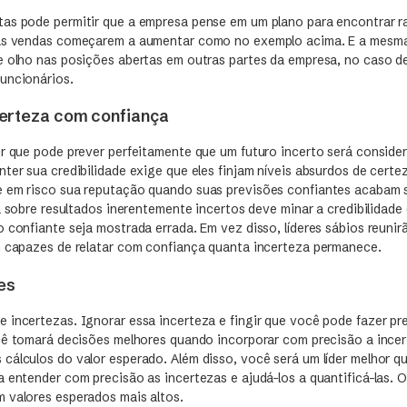
as pode permitir que a empresa pense em um plano para encontrar 
 as vendas começarem a aumentar como no exemplo acima. E a mesma 
e olho nas posições abertas em outras partes da empresa, no caso d
funcionários.
erteza com confiança
ir que pode prever perfeitamente que um futuro incerto será conside
ter sua credibilidade exige que eles finjam níveis absurdos de certe
 em risco sua reputação quando suas previsões confiantes acabam 
za sobre resultados inerentemente incertos deve minar a credibilidade
 confiante seja mostrada errada. Em vez disso, líderes sábios reuni
m capazes de relatar com confiança quanta incerteza permanece.
es
 incertezas. Ignorar essa incerteza e fingir que você pode fazer pre
ocê tomará decisões melhores quando incorporar com precisão a ince
cálculos do valor esperado. Além disso, você será um líder melhor q
 entender com precisão as incertezas e ajudá-los a quantificá-las. O
 valores esperados mais altos.