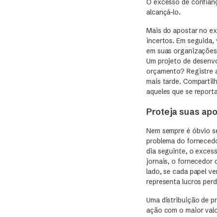
O excesso de confianç
alcançá-lo.
Mais do apostar no ex
incertos. Em seguida,
em suas organizações 
Um projeto de desenv
orçamento? Registre a
mais tarde. Compartil
aqueles que se report
Proteja suas ap
Nem sempre é óbvio se
problema do fornecedo
dia seguinte, o exces
jornais, o fornecedor 
lado, se cada papel v
representa lucros perd
Uma distribuição de pr
ação com o maior val