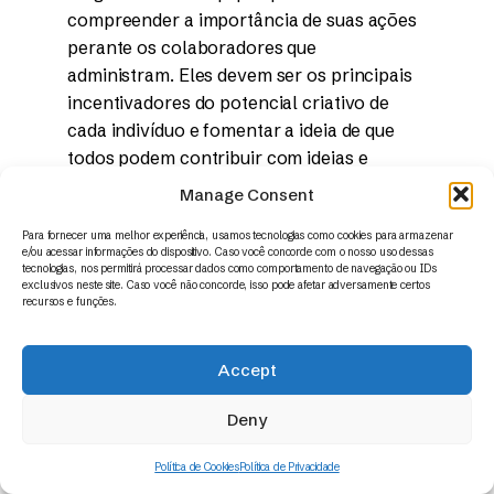
compreender a importância de suas ações
perante os colaboradores que
administram. Eles devem ser os principais
incentivadores do potencial criativo de
cada indivíduo e fomentar a ideia de que
todos podem contribuir com ideias e
opiniões.
Manage Consent
Por isso, o perfil servidor é o ideal. A ideia
Para fornecer uma melhor experiência, usamos tecnologias como cookies para armazenar
e/ou acessar informações do dispositivo. Caso você concorde com o nosso uso dessas
é assinalar que o gestor está aberto às
tecnologias, nos permitirá processar dados como comportamento de navegação ou IDs
exclusivos neste site. Caso você não concorde, isso pode afetar adversamente certos
ideias, ao aprendizado e ao
recursos e funções.
desenvolvimento próprio. É assim que se
estabelece uma relação de confiança que
Accept
permitirá aos profissionais se
autogerenciarem.
Deny
Compreensão da cultura
Política de Cookies
Política de Privacidade
organizacional