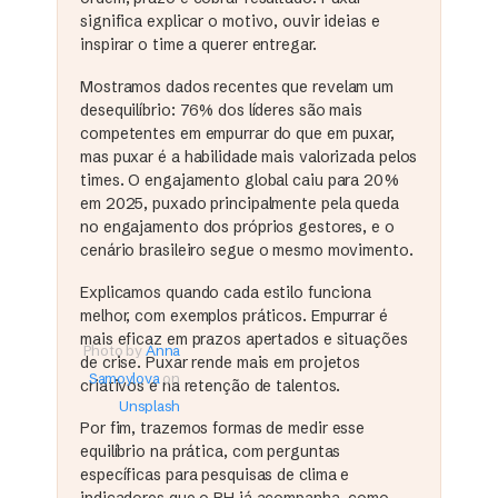
significa explicar o motivo, ouvir ideias e
inspirar o time a querer entregar.
Mostramos dados recentes que revelam um
desequilíbrio: 76% dos líderes são mais
competentes em empurrar do que em puxar,
mas puxar é a habilidade mais valorizada pelos
times. O engajamento global caiu para 20%
em 2025, puxado principalmente pela queda
no engajamento dos próprios gestores, e o
cenário brasileiro segue o mesmo movimento.
Explicamos quando cada estilo funciona
melhor, com exemplos práticos. Empurrar é
mais eficaz em prazos apertados e situações
Photo by
Anna
de crise. Puxar rende mais em projetos
Samoylova
on
criativos e na retenção de talentos.
Unsplash
Por fim, trazemos formas de medir esse
equilíbrio na prática, com perguntas
específicas para pesquisas de clima e
indicadores que o RH já acompanha, como