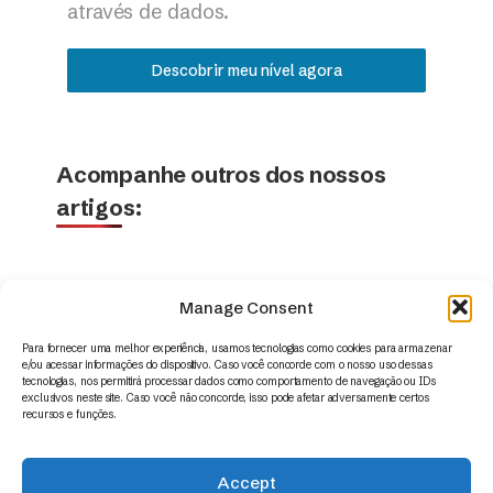
através de dados.
Descobrir meu nível agora
Acompanhe outros dos nossos
artigos:
Manage Consent
Para fornecer uma melhor experiência, usamos tecnologias como cookies para armazenar
e/ou acessar informações do dispositivo. Caso você concorde com o nosso uso dessas
tecnologias, nos permitirá processar dados como comportamento de navegação ou IDs
exclusivos neste site. Caso você não concorde, isso pode afetar adversamente certos
recursos e funções.
Accept
© 2014 – 2026 | Appus HR Analytics – www.appus.com –
contato@appus.com
|