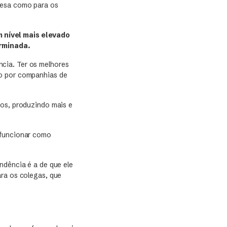
resa como para os
 nível mais elevado
erminada.
cia. Ter os melhores
do por companhias de
dos, produzindo mais e
funcionar como
ndência é a de que ele
ara os colegas, que