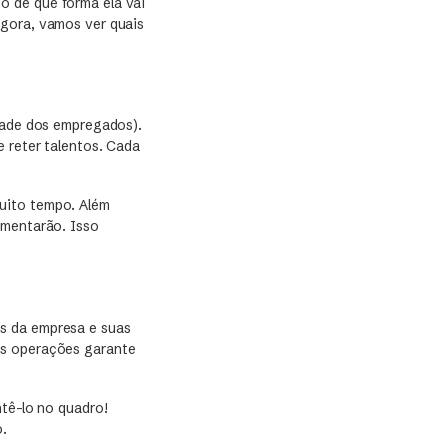
o de que forma ela vai
agora, vamos ver quais
dade dos empregados).
e reter talentos. Cada
uito tempo. Além
umentarão. Isso
s da empresa e suas
as operações garante
tê-lo no quadro!
o.