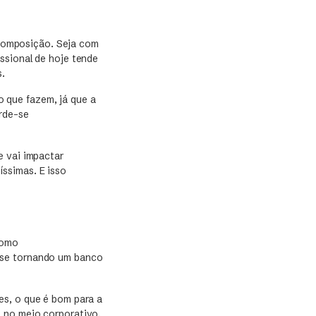
composição. Seja com
ssional de hoje tende
s.
 que fazem, já que a
rde-se
e vai impactar
ssimas. E isso
como
 se tornando um banco
es, o que é bom para a
 no meio corporativo.