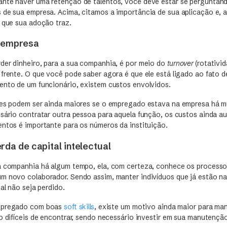
nte haver uma retenção de talentos, você deve estar se perguntand
 de sua empresa. Acima, citamos a importância de sua aplicação e, 
s que sua adoção traz.
 empresa
der dinheiro, para a sua companhia, é por meio do
turnover
(rotativi
frente. O que você pode saber agora é que ele está ligado ao fato d
ento de um funcionário, existem custos envolvidos.
res podem ser ainda maiores se o empregado estava na empresa há m
ssário contratar outra pessoa para aquela função, os custos ainda a
entos é importante para os números da instituição.
rda de capital intelectual
a companhia há algum tempo, ela, com certeza, conhece os processo
m novo colaborador. Sendo assim, manter indivíduos que já estão n
ual não seja perdido.
empregado com boas
soft skills
, existe um motivo ainda maior para man
o difíceis de encontrar, sendo necessário investir em sua manutençã