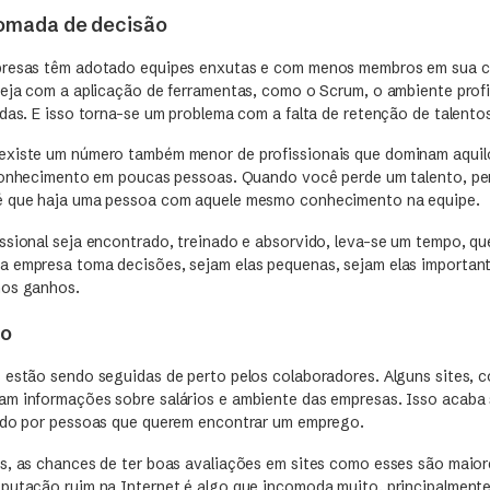
tomada de decisão
presas têm adotado equipes enxutas e com menos membros em sua 
seja com a aplicação de ferramentas, como o Scrum, o ambiente profi
das. E isso torna-se um problema com a falta de retenção de talento
xiste um número também menor de profissionais que dominam aquilo
 conhecimento em poucas pessoas. Quando você perde um talento, pe
é que haja uma pessoa com aquele mesmo conhecimento na equipe.
ssional seja encontrado, treinado e absorvido, leva-se um tempo, qu
 empresa toma decisões, sejam elas pequenas, sejam elas importantí
nos ganhos.
do
 estão sendo seguidas de perto pelos colaboradores. Alguns sites, 
am informações sobre salários e ambiente das empresas. Isso acaba
ado por pessoas que querem encontrar um emprego.
s, as chances de ter boas avaliações em sites como esses são maior
putação ruim na Internet é algo que incomoda muito, principalmente