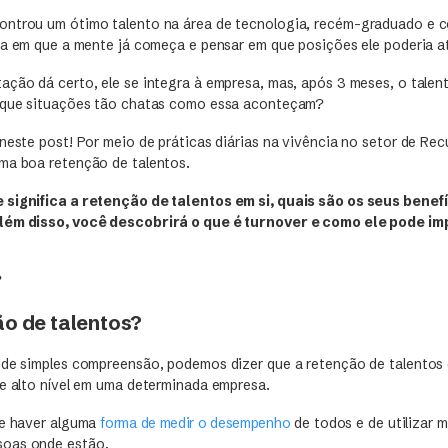
ntrou um ótimo talento na área de tecnologia, recém-graduado e c
ora em que a mente já começa e pensar em que posições ele poderia 
ção dá certo, ele se integra à empresa, mas, após 3 meses, o talento
r que situações tão chatas como essa aconteçam?
 neste post! Por meio de práticas diárias na vivência no setor de R
ma boa retenção de talentos.
 significa a retenção de talentos em si, quais são os seus benef
lém disso, você descobrirá o que é turnover e como ele pode im
?
ão de talentos?
 de simples compreensão, podemos dizer que a retenção de talentos 
de alto nível em uma determinada empresa.
ve haver alguma
forma de medir o desempenho
de todos e de utilizar
oas onde estão.