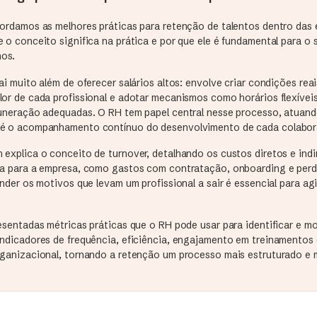
bordamos as melhores práticas para retenção de talentos dentro das
 o conceito significa na prática e por que ele é fundamental para o 
os.
ai muito além de oferecer salários altos: envolve criar condições reai
or de cada profissional e adotar mecanismos como horários flexíveis
muneração adequadas. O RH tem papel central nesse processo, atuan
té o acompanhamento contínuo do desenvolvimento de cada colabor
explica o conceito de turnover, detalhando os custos diretos e indi
ra para a empresa, como gastos com contratação, onboarding e perd
ender os motivos que levam um profissional a sair é essencial para ag
esentadas métricas práticas que o RH pode usar para identificar e mo
indicadores de frequência, eficiência, engajamento em treinamentos
rganizacional, tornando a retenção um processo mais estruturado e m