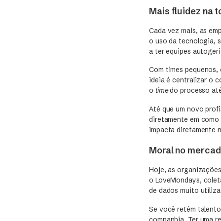
Mais fluidez na 
Cada vez mais, as em
o uso da tecnologia, 
a ter equipes autogeri
Com times pequenos, e
ideia é centralizar o
o
time
do processo at
Até que um novo profi
diretamente em como a
impacta diretamente 
Moral no merca
Hoje, as organizações
o LoveMondays, colet
de dados muito utiliz
Se você retém talento
companhia. Ter uma re