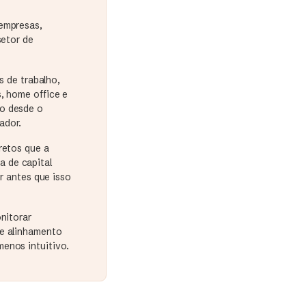
 empresas,
setor de
s de trabalho,
, home office e
do desde o
ador.
retos que a
a de capital
ir antes que isso
nitorar
 e alinhamento
enos intuitivo.