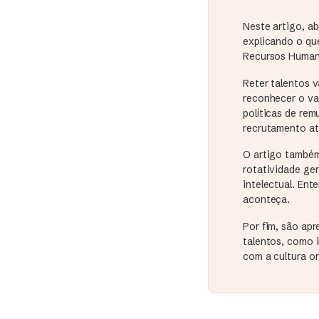
Neste artigo, a
explicando o que
Recursos Human
Reter talentos v
reconhecer o val
políticas de re
recrutamento a
O artigo também 
rotatividade ge
intelectual. Ent
aconteça.
Por fim, são apr
talentos, como 
com a cultura o