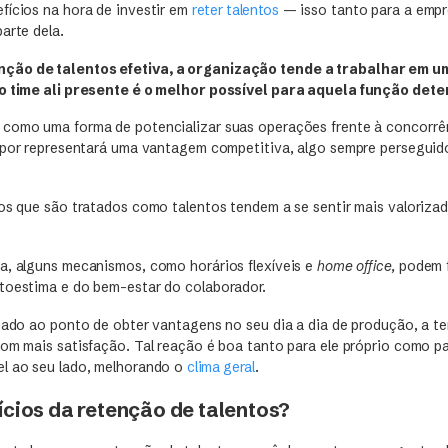
fícios na hora de investir em
reter talentos
— isso tanto para a emp
arte dela.
ção de talentos efetiva, a organização tende a trabalhar em um
 o time ali presente é o melhor possível para aquela função det
como uma forma de potencializar suas operações frente à concorrên
ispor representará uma vantagem competitiva, algo sempre persegui
ios que são tratados como talentos tendem a se sentir mais valoriza
a, alguns mecanismos, como horários flexíveis e
home office,
podem 
toestima e do bem-estar do colaborador.
izado ao ponto de obter vantagens no seu dia a dia de produção, a te
com mais satisfação. Tal reação é boa tanto para ele próprio como p
l ao seu lado, melhorando o
clima geral
.
ícios da retenção de talentos?