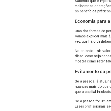
Sabendo que é importa
melhorar as operações
os benefícios prático
Economia para a
Uma das formas de per
Vamos explicar mais à 
vez que há o desligam
No entanto, tais valo
disso, caso seja nece
mostra como reter tal
Evitamento da pe
Se a pessoa já atua n
nuances mais do que u
que o capital intelect
Se a pessoa for um 
Esses profissionais sã