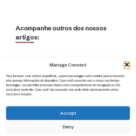
Acompanhe outros dos nossos
artigos:
Manage Consent
Para fornecer uma melhor experiência, usamos tecnologias como cookies para armazenar
e/ou acessar informações do dispositivo. Caso você concorde com o nosso uso dessas
tecnologias, nos permitirá processar dados como comportamento de navegação ou IDs
exclusivos neste site. Caso você não concorde, isso pode afetar adversamente certos
recursos e funções.
Accept
© 2014 – 2026 | Appus HR Analytics – www.appus.com –
contato@appus.com
|
Todos os direitos reservados.
Deny