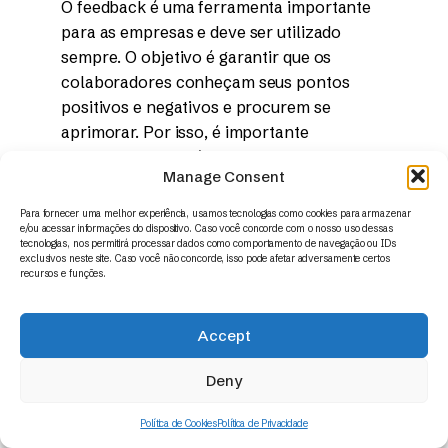
O feedback é uma ferramenta importante
para as empresas e deve ser utilizado
sempre. O objetivo é garantir que os
colaboradores conheçam seus pontos
positivos e negativos e procurem se
aprimorar. Por isso, é importante
incentivar essa prática.
Manage Consent
Ele deve ser realizado frequentemente,
Para fornecer uma melhor experiência, usamos tecnologias como cookies para armazenar
tanto de maneira formal (por exemplo, ao
e/ou acessar informações do dispositivo. Caso você concorde com o nosso uso dessas
tecnologias, nos permitirá processar dados como comportamento de navegação ou IDs
marcar uma reunião) quanto informal
exclusivos neste site. Caso você não concorde, isso pode afetar adversamente certos
(como em um comentário rápido no
recursos e funções.
corredor). O importante é que esse espaço
esteja aberto e que o gestor também esteja
Accept
disponível para ouvir o que o trabalhador
tem a dizer.
Deny
Ou seja, o feedback deve ser uma via de
Política de Cookies
Política de Privacidade
mão dupla.