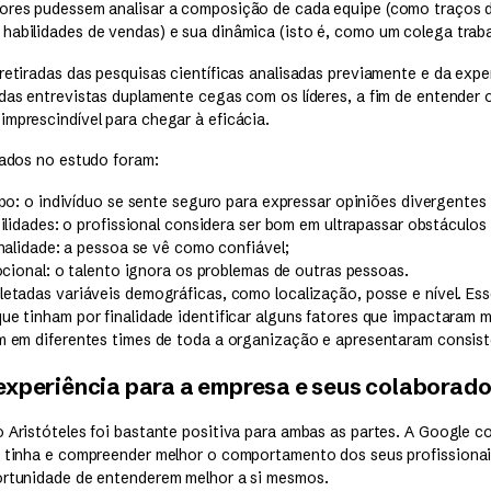
ores pudessem analisar a composição de cada equipe (como traços d
habilidades de vendas) e sua dinâmica (isto é, como um colega trab
retiradas das pesquisas científicas analisadas previamente e da exp
das entrevistas duplamente cegas com os líderes, a fim de entender 
imprescindível para chegar à eficácia.
zados no estudo foram:
po: o indivíduo se sente seguro para expressar opiniões divergentes 
lidades: o profissional considera ser bom em ultrapassar obstáculos 
nalidade: a pessoa se vê como confiável;
ocional: o talento ignora os problemas de outras pessoas.
oletadas variáveis demográficas, como localização, posse e nível. E
ue tinham por finalidade identificar alguns fatores que impactaram m
am em diferentes times de toda a organização e apresentaram consist
experiência para a empresa e seus colaborad
o Aristóteles foi bastante positiva para ambas as partes. A Google c
e tinha e compreender melhor o comportamento dos seus profissionai
ortunidade de entenderem melhor a si mesmos.