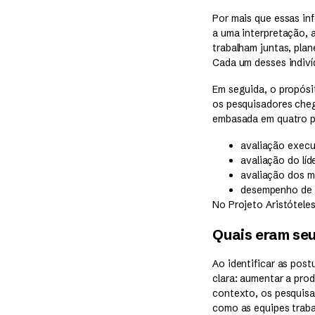
Por mais que essas in
a uma interpretação, 
trabalham juntas, pla
Cada um desses indiví
Em seguida, o propósi
os pesquisadores cheg
embasada em quatro pe
avaliação execu
avaliação do líde
avaliação dos m
desempenho de v
No Projeto Aristótele
Quais eram seu
Ao identificar as post
clara: aumentar a pro
contexto, os pesquisa
como as equipes trab