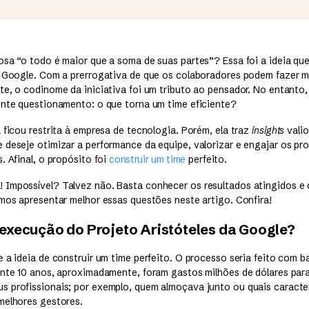
osa “o todo é maior que a soma de suas partes”? Essa foi a ideia que
a Google. Com a prerrogativa de que os colaboradores podem fazer m
te, o codinome da iniciativa foi um tributo ao pensador. No entanto,
inte questionamento: o que torna um time eficiente?
 ficou restrita à empresa de tecnologia. Porém, ela traz
insights
valio
deseje otimizar a performance da equipe, valorizar e engajar os pro
. Afinal, o propósito foi
construir um time
perfeito.
 Impossível? Talvez não. Basta conhecer os resultados atingidos e
amos apresentar melhor essas questões neste artigo. Confira!
execução do Projeto Aristóteles da Google?
 a ideia de construir um time perfeito. O processo seria feito com 
ante 10 anos, aproximadamente, foram gastos milhões de dólares par
 profissionais; por exemplo, quem almoçava junto ou quais caracte
melhores gestores.