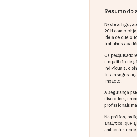
Resumo do a
Neste artigo, ab
2011 com o obje
ideia de que o t
trabalhos acadê
Os pesquisadore
e equilíbrio de 
individuais, e s
foram segurança 
impacto.
A segurança psi
discordem, erre
profissionais m
Na prática, as 
analytics, que a
ambientes onde 