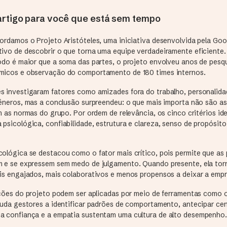
rtigo para você que está sem tempo
ordamos o Projeto Aristóteles, uma iniciativa desenvolvida pela Goog
tivo de descobrir o que torna uma equipe verdadeiramente eficiente.
odo é maior que a soma das partes, o projeto envolveu anos de pesqu
micos e observação do comportamento de 180 times internos.
s investigaram fatores como amizades fora do trabalho, personalid
gêneros, mas a conclusão surpreendeu: o que mais importa não são as
im as normas do grupo. Por ordem de relevância, os cinco critérios id
psicológica, confiabilidade, estrutura e clareza, senso de propósit
cológica se destacou como o fator mais crítico, pois permite que as
m e se expressem sem medo de julgamento. Quando presente, ela tor
ais engajados, mais colaborativos e menos propensos a deixar a empr
lições do projeto podem ser aplicadas por meio de ferramentas como 
juda gestores a identificar padrões de comportamento, antecipar cen
a confiança e a empatia sustentam uma cultura de alto desempenho.