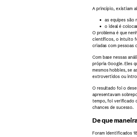
A princípio, existiam
as equipes são 
o ideal é coloc
O problema é que nenh
científicos, o intuito
criadas com pessoas c
Com base nessas análi
própria Google. Eles q
mesmos hobbies, se as
extrovertidos ou intro
O resultado foi o de
apresentavam sobrep
tempo, foi verificado
chances de sucesso.
De que maneira
Foram identificados 1