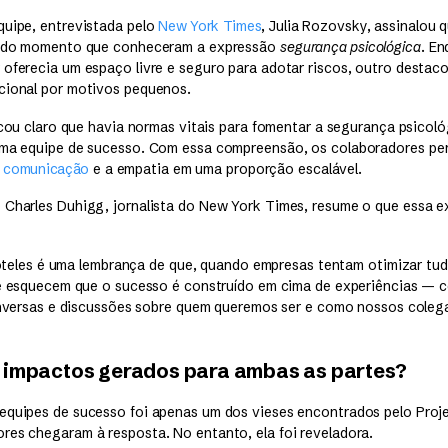
quipe, entrevistada pelo
New York Times
, Julia Rozovsky, assinalou
ir do momento que conheceram a expressão
segurança psicológica
. E
 oferecia um espaço livre e seguro para adotar riscos, outro destac
cional por motivos pequenos.
ficou claro que havia normas vitais para fomentar a segurança psicol
 uma equipe de sucesso. Com essa compreensão, os colaboradores p
 a comunicação
e a empatia em uma proporção escalável.
 Charles Duhigg, jornalista do New York Times, resume o que essa e
óteles é uma lembrança de que, quando empresas tentam otimizar tud
 esquecem que o sucesso é construído em cima de experiências — 
nversas e discussões sobre quem queremos ser e como nossos coleg
 impactos gerados para ambas as partes?
equipes de sucesso foi apenas um dos vieses encontrados pelo Proje
res chegaram à resposta. No entanto, ela foi reveladora.