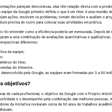
formações pareçam desconexas, elas têm relação direta com a produ
a equipe da Google primeiro definiu o que é um time: é uma reunião 
nejam ações, resolvem os problemas, tomam decisões e avaliam o pro
duos precisa do outro para colocar suas atividades em prática.
to foi entender como a eficiência poderia ser mensurada. Depois de
aram a uma combinação de avaliações quantitativas e qualitativas.
rspectivas diferentes:
tiva da equipe;
r;
embros do time;
endas do trimestre.
s desenvolvido pela Google, as equipes eram formadas por 3 a 50 indi
s objetivos?
uras de cada profissional, o objetivo da Google com o Projeto Aristó
dutividade e o desempenho pela combinação das melhores pessoas. A 
dores da iniciativa revisaram cerca de 50 anos de trabalhos acadêm
alhavam.