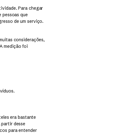
tividade. Para chegar
de pessoas que
gresso de um serviço.
 muitas considerações,
 A medição foi
víduos.
teles era bastante
partir desse
icos para entender