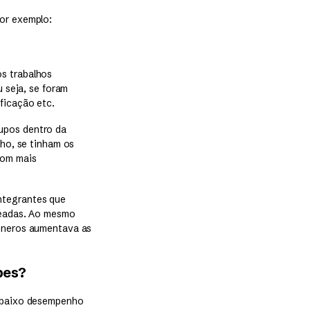
Por exemplo:
os trabalhos
u seja, se foram
ficação etc.
upos dentro da
lho, se tinham os
com mais
ntegrantes que
neadas. Ao mesmo
gêneros aumentava as
pes?
e baixo desempenho