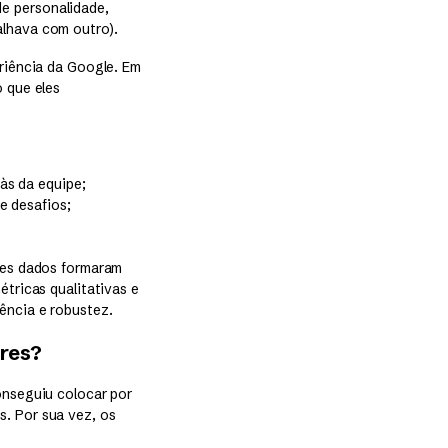
e personalidade,
alhava com outro).
eriência da Google. Em
o que eles
às da equipe;
e desafios;
sses dados formaram
étricas qualitativas e
ência e robustez.
ores?
onseguiu colocar por
s. Por sua vez, os