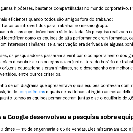
 algumas hipóteses, bastante compartilhadas no mundo corporativo. 
mais eficientes quando todos são amigos fora do trabalho;
ar todos os introvertidos para trabalhar no mesmo grupo.
uma dessas suposições havia sido testada. Na pesquisa realizada n
 foi identificar como as equipes de alta performance eram formadas, o
om interesses similares, se a motivação era derivada de alguma boni
ses, os pesquisadores passaram a verificar o comportamento dos gr
ueriam descobrir se os colegas saíam juntos fora do horário de traba
 origens educacionais eram similares, se o desempenho era melhor 
vertidos, entre outros critérios.
senho de um diagrama que apresentava quais equipes contavam com i
osição de
competências
e quais delas tinham atingido as metas deli
 quanto tempo as equipes permaneceram juntas e se o equilíbrio de 
 a Google desenvolveu a pesquisa sobre equi
80 times — 115 de engenharia e 65 de vendas. Eles misturavam alto 