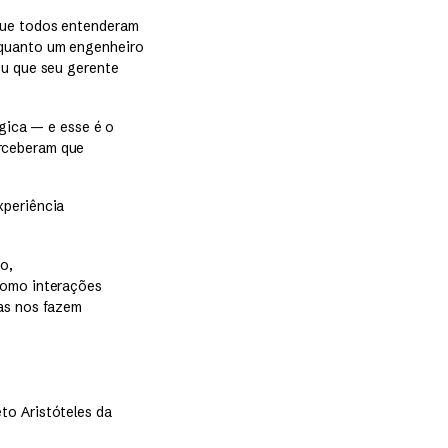
 que todos entenderam
nquanto um engenheiro
ou que seu gerente
ógica — e esse é o
erceberam que
xperiência
o,
como interações
as nos fazem
to Aristóteles da