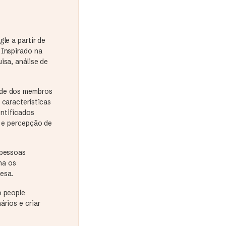
le a partir de
 Inspirado na
isa, análise de
ade dos membros
 características
entificados
o e percepção de
 pessoas
na os
esa.
o people
ários e criar