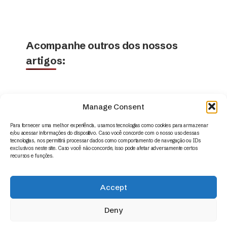
Acompanhe outros dos nossos
artigos:
Manage Consent
Para fornecer uma melhor experiência, usamos tecnologias como cookies para armazenar
e/ou acessar informações do dispositivo. Caso você concorde com o nosso uso dessas
tecnologias, nos permitirá processar dados como comportamento de navegação ou IDs
exclusivos neste site. Caso você não concorde, isso pode afetar adversamente certos
recursos e funções.
Accept
© 2014 – 2026 | Appus HR Analytics – www.appus.com –
contato@appus.com
|
Todos os direitos reservados.
Deny